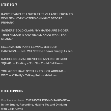
RECENT POSTS
KASICH SAMPLES LOWER EAST VILLAGE HEROIN TO
WOO NEW YORK VOTERS ON NIGHT BEFORE
PRIMARY.
SANDERS’ BOLD CLAIM: “MY HANDS ARE BIGGER
THAN HILLARY’S AND WE ALL KNOW WHAT THAT
MEANS.”
EXCLAMATION POINT LEAVING JEB BUSH
CAMPAIGN. — Jeb! Will Now Be Known Simply As Jeb.
RACHEL DOLEZAL IDENTIFIES AS ‘LINC’ OF MOD
SQUAD. — Finding a ‘Fro She Could Call Home.
YOU WON’T HAVE O’REILLY TO KICK AROUND…
WAIT — O’Reilly’s Talking Points Meltdown.
RECENT COMMENTS
Boy Fae the hive
on
THE NEVER ENDING PAGEANT —
In the Studio, Recording, Making Tea and Drinking
with Colin Clyne